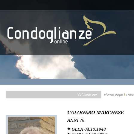
Voi siete qui
Home page
\
I nec
CALOGERO MARCHESE
ANNI
76
GELA
04.10.1948